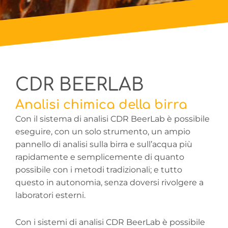
Analisi chimica della
CDR BEERLAB
birra: CDR BeerLab
Analisi chimica della birra
Con il sistema di analisi CDR BeerLab è possibile
La soluzione per le analisi chimiche in
eseguire, con un solo strumento, un ampio
birrificio
pannello di analisi sulla birra e sull’acqua più
rapidamente e semplicemente di quanto
possibile con i metodi tradizionali; e tutto
questo in autonomia, senza doversi rivolgere a
laboratori
esterni.
Con i sistemi di analisi CDR BeerLab è possibile