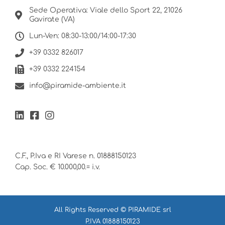
Sede Operativa: Viale dello Sport 22, 21026
Gavirate (VA)
Lun-Ven: 08:30-13:00/14:00-17:30
+39 0332 826017
+39 0332 224154
info@piramide-ambiente.it
C.F., P.Iva e RI Varese n. 01888150123
Cap. Soc. € 10.000,00.= i.v.
All Rights Reserved © PIRAMIDE srl
P.IVA 01888150123