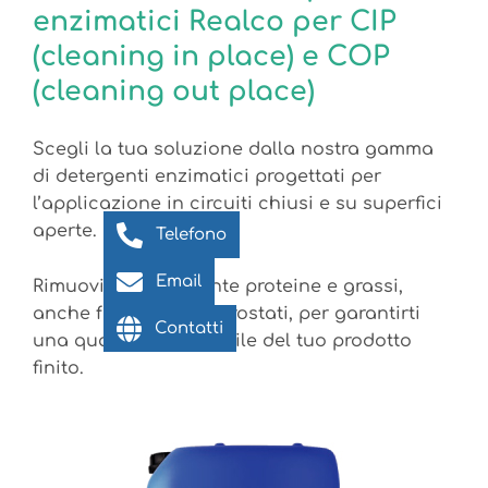
enzimatici Realco per CIP
(cleaning in place) e COP
(cleaning out place)
Scegli la tua soluzione dalla nostra gamma
di detergenti enzimatici progettati per
l’applicazione in circuiti chiusi e su superfici
aperte.
Telefono
Email
Rimuovi efficacemente proteine e grassi,
anche fortemente incrostati, per garantirti
Contatti
una qualità impeccabile del tuo prodotto
finito.