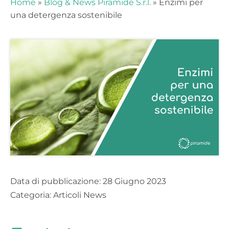
Home
»
Blog & News Piramide S.r.l.
»
Enzimi per
Rimani sempre aggiornato e non
una detergenza sostenibile
perderti le nostre news e i nostri
eventi!
Data di pubblicazione:
28 Giugno 2023
Categoria:
Articoli News