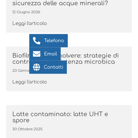
sicurezza delle acque minerali?
12 Giugno 2026
Leggi l'articolo
Telefono
Email
Biofilm latte in polvere: strategie di
controllo e persistenza microbica
Contatti
20 Gennaio 2026
Leggi l'articolo
Latte contaminato: latte UHT e
spore
30 Ottobre 2025