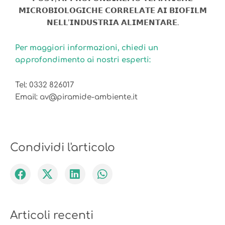
𝗠𝗜𝗖𝗥𝗢𝗕𝗜𝗢𝗟𝗢𝗚𝗜𝗖𝗛𝗘 𝗖𝗢𝗥𝗥𝗘𝗟𝗔𝗧𝗘 𝗔𝗜 𝗕𝗜𝗢𝗙𝗜𝗟𝗠
𝗡𝗘𝗟𝗟’𝗜𝗡𝗗𝗨𝗦𝗧𝗥𝗜𝗔 𝗔𝗟𝗜𝗠𝗘𝗡𝗧𝗔𝗥𝗘.
Per maggiori informazioni, chiedi un
approfondimento ai nostri esperti:
Tel:
0332 826017
Email:
av@piramide-ambiente.it
Condividi l'articolo
Articoli recenti