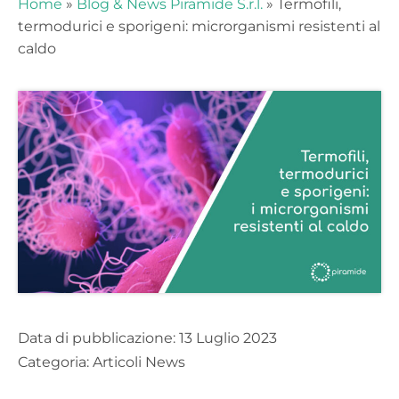
Home
»
Blog & News Piramide S.r.l.
»
Termofili,
Rimani sempre aggiornato e non
termodurici e sporigeni: microrganismi resistenti al
perderti le nostre news e i nostri
caldo
eventi!
Data di pubblicazione:
13 Luglio 2023
Categoria:
Articoli News