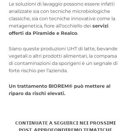
Le soluzioni di lavaggio possono essere infatti
analizzate sia con tecniche microbiologiche
classiche, sia con tecniche innovative come la
metagenetica, fiore all’occhiello dei
servizi
offerti da Piramide e Realco
.
Siano queste produzioni UHT di latte, bevande
vegetali o altri prodotti alimentari, la comparsa
di contaminazioni da sporigeni è un segnale di
forte rischio per l’azienda.
Un trattamento BIOREM® può mettere al
riparo da rischi elevati.
𝗖𝗢𝗡𝗧𝗜𝗡𝗨𝗔𝗧𝗘 𝗔 𝗦𝗘𝗚𝗨𝗜𝗥𝗖𝗜 𝗡𝗘𝗜 𝗣𝗥𝗢𝗦𝗦𝗜𝗠𝗜
𝗣𝗢𝗦𝗧, 𝗔𝗣𝗣𝗥𝗢𝗙𝗢𝗡𝗗𝗜𝗥𝗘𝗠𝗢 𝗧𝗘𝗠𝗔𝗧𝗜𝗖𝗛𝗘