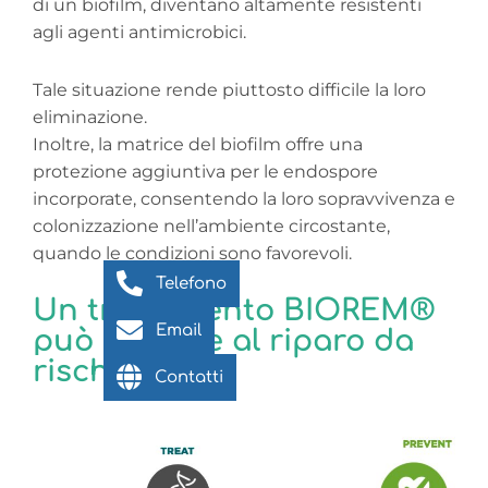
di un biofilm, diventano altamente resistenti
agli agenti antimicrobici.
Tale situazione rende piuttosto difficile la loro
eliminazione.
Inoltre, la matrice del biofilm offre una
protezione aggiuntiva per le endospore
incorporate, consentendo la loro sopravvivenza e
colonizzazione nell’ambiente circostante,
quando le condizioni sono favorevoli.
Telefono
Un trattamento BIOREM®
Email
può mettere al riparo da
rischi elevati
Contatti