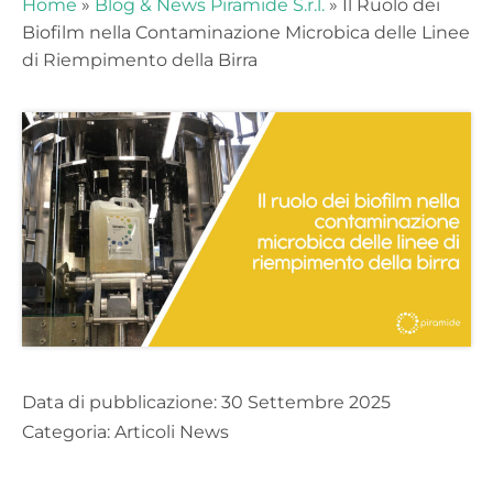
Home
»
Blog & News Piramide S.r.l.
»
Il Ruolo dei
Rimani sempre aggiornato e non
Biofilm nella Contaminazione Microbica delle Linee
perderti le nostre news e i nostri
di Riempimento della Birra
eventi!
Data di pubblicazione:
30 Settembre 2025
Categoria:
Articoli News